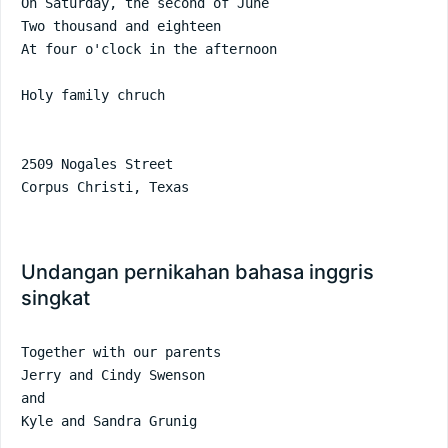
On Saturday, the second of June

Two thousand and eighteen

At four o'clock in the afternoon

Holy family chruch

2509 Nogales Street

Corpus Christi, Texas
Undangan pernikahan bahasa inggris
singkat
Together with our parents

Jerry and Cindy Swenson

and

Kyle and Sandra Grunig
