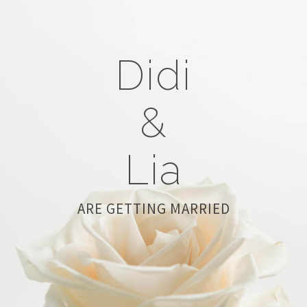
Didi
&
Lia
ARE GETTING MARRIED