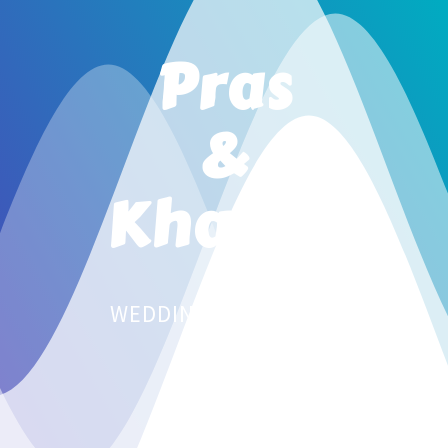
Pras
&
Khanza
WEDDING INVITATION