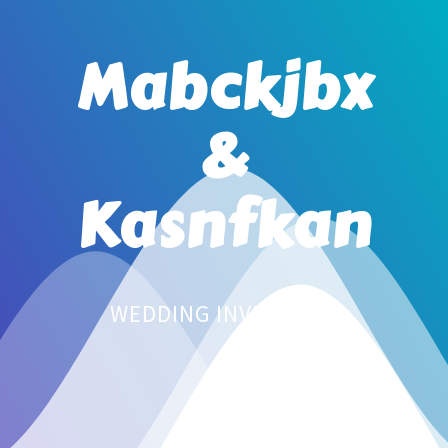
Mabckjbx
&
Kasnfkan
WEDDING INVITATION