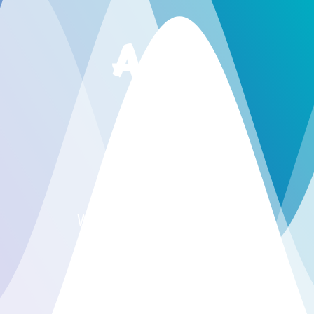
Arik
&
Lia
WEDDING INVITATION