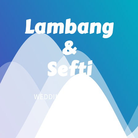
Lambang
&
Sefti
WEDDING INVITATION