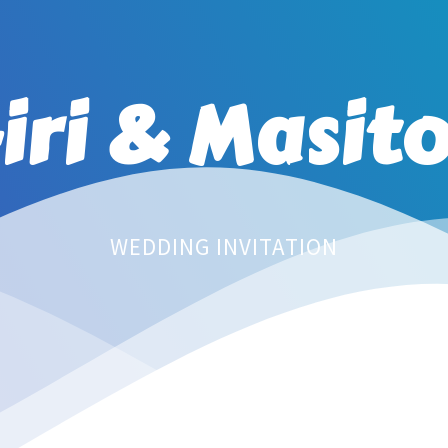
iri
&
Masit
WEDDING INVITATION