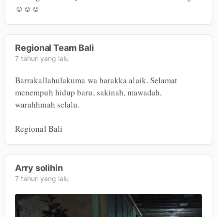
☺️☺️☺️
Regional Team Bali
7 tahun yang lalu
Barrakallahulakuma wa barakka alaik. Selamat 
menempuh hidup baru, sakinah, mawadah, 
warahhmah selalu.

Regional Bali
Arry solihin
7 tahun yang lalu