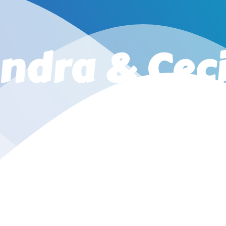
Indra
&
Ceci
WEDDING INVITATION