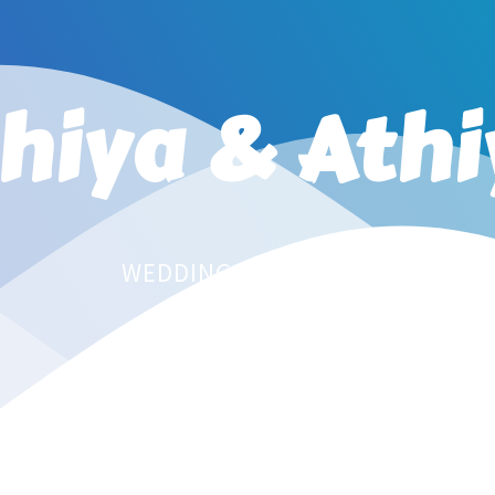
khiya
&
Athi
WEDDING INVITATION